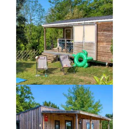
chauffé dès le mois d’avril.Pour plus d’infos 
sur nos mobil-homes, n’hésitez pas à nous 
contacter au 
05 53 28 18 36
 ou par mail à 
la-
sagne@flowercampings.com
.