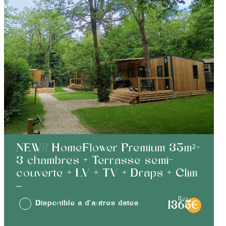
NEW// HomeFlower Premium 35m²-
3 chambres + Terrasse semi-
couverte + LV + TV + Draps + Clim
–
dès
Disponible à d'autres dates
1365€