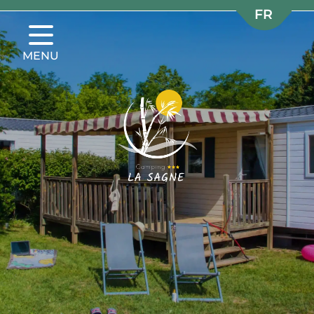
FR
FR
NL
NL
MENU
EN
EN
DE
DE