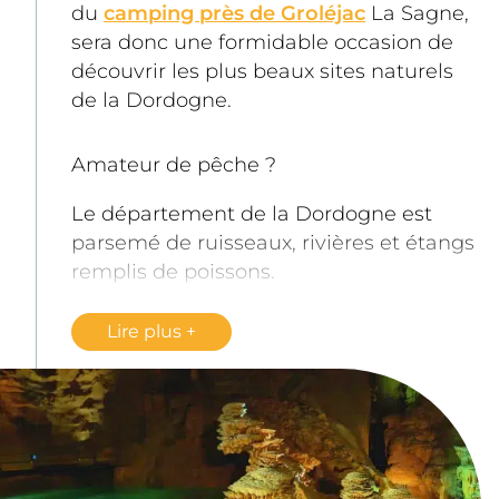
du 
camping près de Groléjac
 La Sagne, 
sera donc une formidable occasion de 
découvrir les plus beaux sites naturels 
de la Dordogne. 
Amateur de pêche ? 
Le département de la Dordogne est 
parsemé de ruisseaux, rivières et étangs 
remplis de poissons. 
La pêche est une des 
activités 
Lire plus
emblématiques
 de Sarlat et du 
Périgord Noir. Seule, en couple, en 
famille ou entre amis, profitez des 
nombreux coins de pêche au bord de la 
Dordogne. 