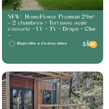
NEW// HomeFlower Premium 29m²
– 2 chambres + Terrasse semi-
couverte + LV + TV + Draps + Clim
–
dès
Disponible à d'autres dates
540€