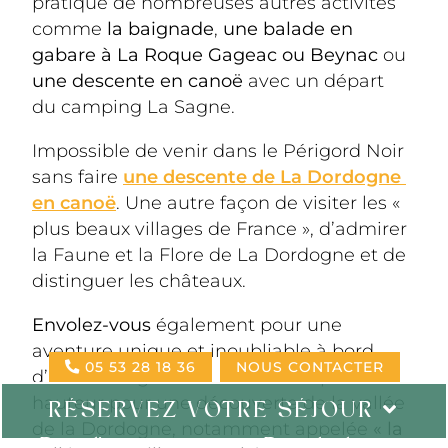
pratique de nombreuses autres activités 
comme 
la baignade
, 
une balade en 
gabare à La Roque Gageac ou Beynac
 ou 
une descente en canoë
 avec un départ 
du camping La Sagne. 
Impossible de venir dans le Périgord Noir 
sans faire 
une descente de La Dordogne 
en canoë
. Une autre façon de visiter les « 
plus beaux villages de France », d’admirer 
la Faune et la Flore de La Dordogne et de 
distinguer les châteaux. 
Envolez-vous
 également pour une 
aventure unique et inoubliable à bord 
05 53 28 18 36
NOUS CONTACTER
d’une montgolfière !  Prenez un peu de 
hauteur pour une découverte de la vallée 
RÉSERVEZ VOTRE SÉJOUR
de la Dordogne, notamment appelée 
« la 
Date d'arrivée
Date de départ