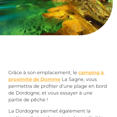
Les poissons les plus fréquents dans la 
Dordogne sont 
les salmonidés
. 
Truites
, 
saumons
, 
ombres
 feront le bonheur des 
pêcheurs en Périgord. Vous pourrez 
également croiser des
 carnassiers
, 
brochets
, 
sandres
 ou 
silures
, mais aussi 
des poissons blancs comme la carpe ou 
le gardon. 
Grâce à son emplacement, le 
camping à 
proximité de Domme
 La Sagne, vous 
permettra de profiter d’une plage en bord 
de Dordogne, et vous essayer à une 
partie de pêche ! 
La Dordogne permet également la 