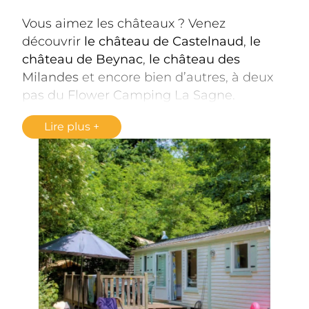
Vous aimez les châteaux ? Venez 
découvrir 
le château de Castelnaud
, 
le 
château de Beynac
, 
le château des 
Milandes
 et encore bien d’autres, à deux 
pas du Flower Camping La Sagne.
Le Flower Camping La Sagne se situe 
Lire plus
dans « le triangle d’or » qui rassemble 
sept communes voisines du Périgord Noir 
: Beynac et Cazenac, Castelnaud-la-
Chapelle, Cénac et Saint-Julien, Domme, 
La Roque Gageac, Vézac et Vitrac. Ces 7 
communes, dont Vitrac, ont été 
labellisées « Sites majeurs en Aquitaine » 
par la Région Aquitaine.