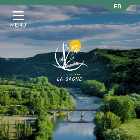
FR
FR
NL
NL
MENU
EN
EN
DE
DE