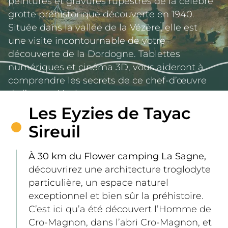
peintures et gravures rupestres de la célèbre 
grotte préhistorique découverte en 1940. 
Située dans la vallée de la Vézère, elle est 
une visite incontournable de votre 
découverte de la Dordogne. Tablettes 
numériques et cinéma 3D, vous aideront à 
comprendre les secrets de ce chef-d’œuvre 
de l’art pariétal.
Les Eyzies de Tayac
Sireuil
À 30 km du Flower camping La Sagne,
découvrirez une architecture troglodyte 
particulière, un espace naturel 
exceptionnel et bien sûr la préhistoire. 
C’est ici qu’a été découvert l’Homme de 
Cro-Magnon, dans l’abri Cro-Magnon, et 