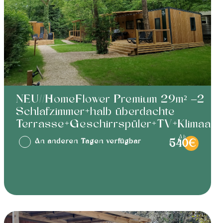
NEU//HomeFlower Premium 29m² –2
Schlafzimmer+halb überdachte
Terrasse+Geschirrspüler+TV+Klimaanl
ab
An anderen Tagen verfügbar
540€