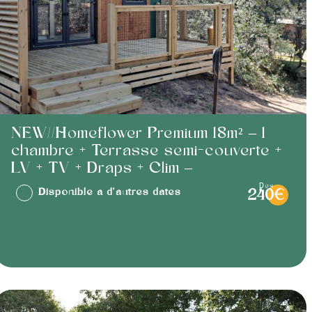
NEW//Homeflower Premium 18m² – 1
chambre + Terrasse semi-couverte +
LV + TV + Draps + Clim –
dès
Disponible à d'autres dates
240€