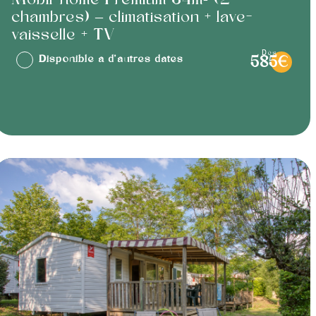
Mobil-home Premium 34m² (2
chambres) – climatisation + lave-
vaisselle + TV
dès
Disponible à d'autres dates
585€