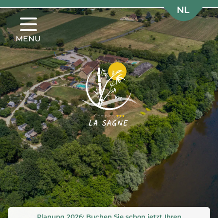
NL
NL
DE
DE
MENU
Planung 2026: Buchen Sie schon jetzt Ihren